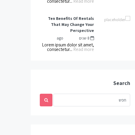
consectetur...
Read more
Ten Benefits Of Rentals
That May Change Your
Perspective
8 שנים ago
mnot
by
Lorem ipsum dolor sit amet,
consectetur...
Read more
Search