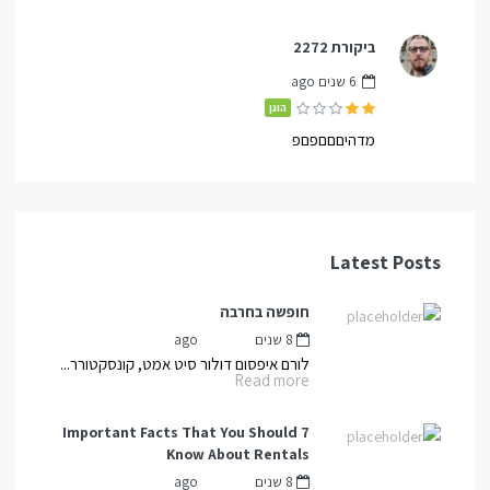
ביקורת 2272
6 שנים ago
הוגן
מדהיםםםפםפ
Latest Posts
חופשה בחרבה
8 שנים ago
mnot
by
לורם איפסום דולור סיט אמט, קונסקטורר...
Read more
7 Important Facts That You Should
Know About Rentals
8 שנים ago
mnot
by